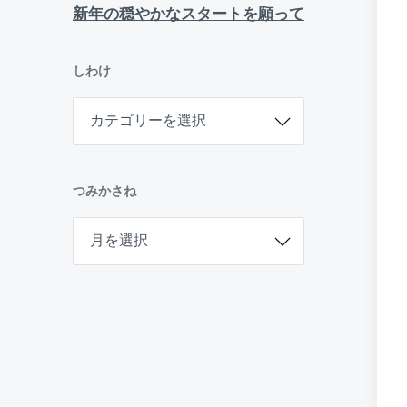
新年の穏やかなスタートを願って
しわけ
し
わ
け
つみかさね
つ
み
か
さ
ね