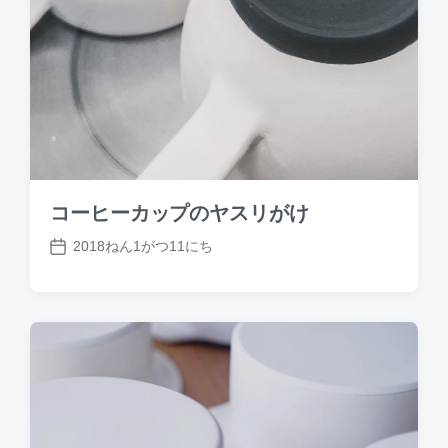
コーヒーカップのヤスリがけ
2018ねん1がつ11にち
P
o
s
t
d
a
t
e