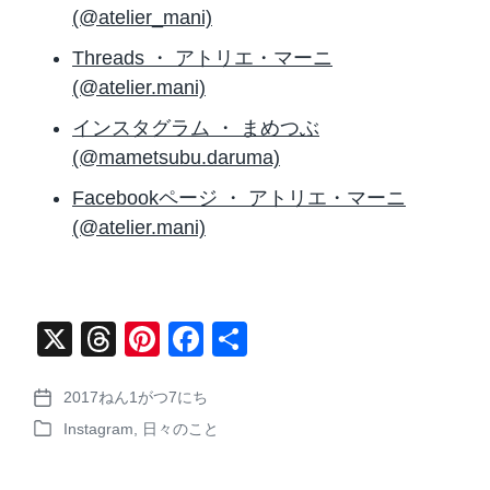
(@atelier_mani)
Threads ・ アトリエ・マーニ
(@atelier.mani)
インスタグラム ・ まめつぶ
(@mametsubu.daruma)
Facebookページ ・ アトリエ・マーニ
(@atelier.mani)
X
T
Pi
F
共
hr
nt
a
有
2017ねん1がつ7にち
e
er
c
P
Instagram
,
日々のこと
o
a
e
e
P
s
o
d
st
b
t
s