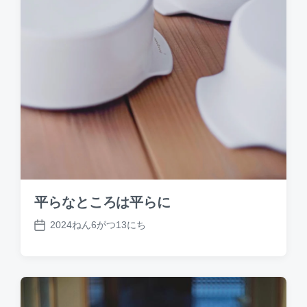
平らなところは平らに
2024ねん6がつ13にち
P
o
s
t
d
a