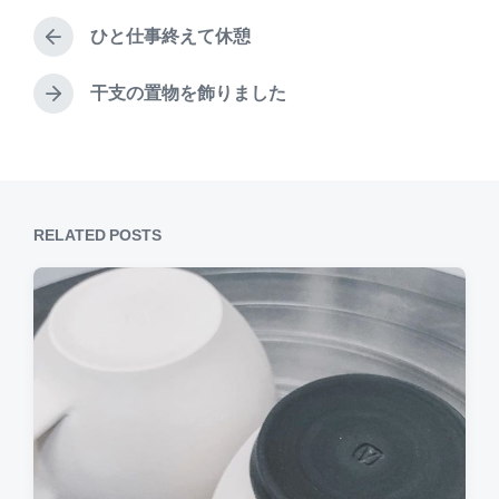
d
s
o
t
a
ひと仕事終えて休憩
e
P
o
t
d
r
e
k
i
e
干支の置物を飾りました
N
n
v
e
i
x
o
t
u
p
s
o
p
RELATED POSTS
s
o
t
s
:
t
: