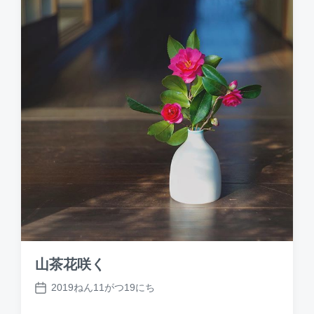
t
e
山茶花咲く
2019ねん11がつ19にち
P
o