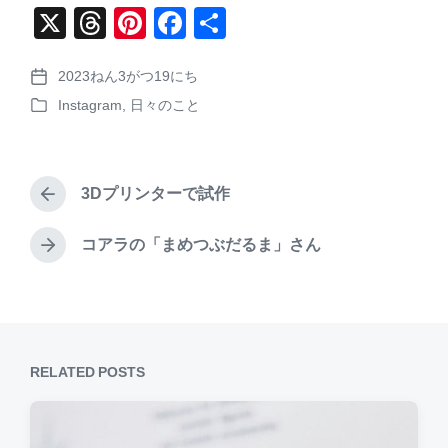
X
T
Pi
F
共
hr
nt
a
有
2023ねん3がつ19にち
e
er
c
P
Instagram
,
日々のこと
o
a
e
e
P
s
o
d
st
b
t
s
d
s
o
t
a
3Dプリンターで試作
e
P
o
t
d
r
e
k
i
e
コアラの「まめつぶだるま」さん
N
n
v
e
i
x
o
t
u
p
s
o
p
RELATED POSTS
s
o
t
s
:
t
: