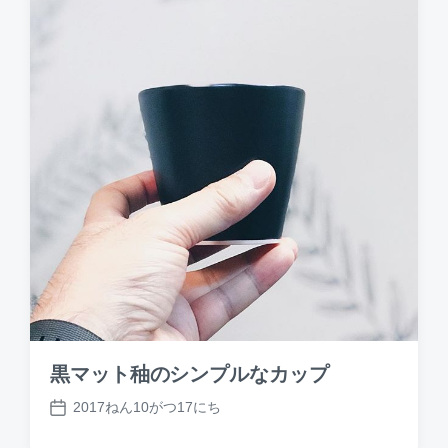
黒マット秞のシンプルなカップ
2017ねん10がつ17にち
P
o