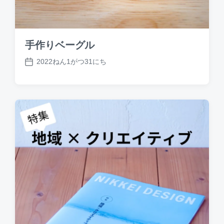
手作りベーグル
2022ねん1がつ31にち
P
o
s
t
d
a
t
e