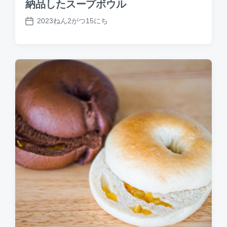
納品したスープボウル
2023ねん2がつ15にち
P
o
s
t
d
a
t
e