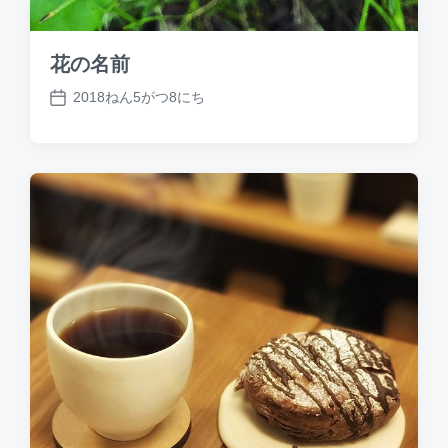
花の名前
2018ねん5がつ8にち
P
o
s
t
d
a
t
e