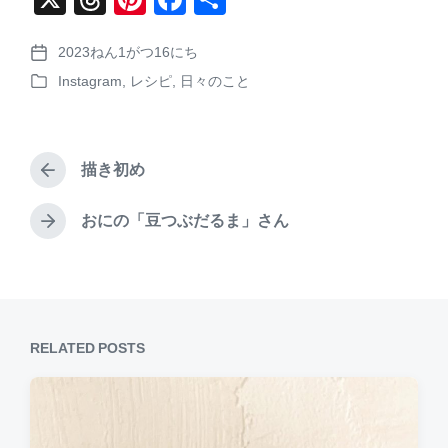
hr
nt
a
有
2023ねん1がつ16にち
e
er
c
P
Instagram
,
レシピ
,
日々のこと
o
a
e
e
P
s
o
d
st
b
t
s
d
s
o
t
a
描き初め
e
P
o
t
d
r
e
k
i
e
おにの「豆つぶだるま」さん
N
n
v
e
i
x
o
t
u
p
s
o
p
RELATED POSTS
s
o
t
s
:
t
: