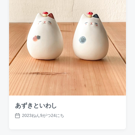
あずきといわし
2023ねん9がつ24にち
P
o
s