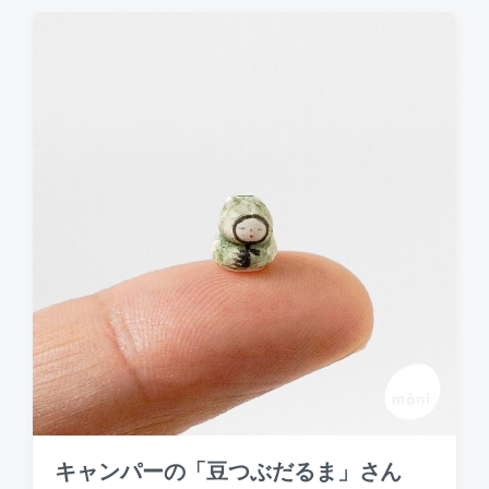
t
d
a
t
e
キャンパーの「豆つぶだるま」さん