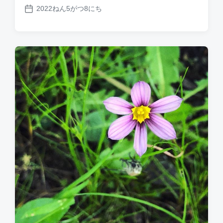
2022ねん5がつ8にち
P
o
s
t
d
a
t
e