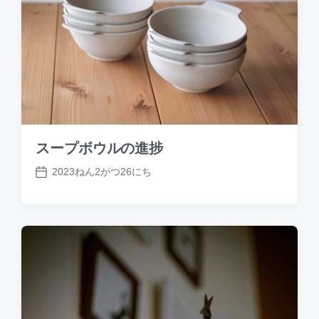
スープボウルの進捗
2023ねん2がつ26にち
P
o
s
t
d
a
t
e