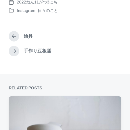
2022ねん11がつ3にち
e
er
c
P
Instagram
,
日々のこと
o
a
e
e
P
s
o
d
st
b
t
s
d
s
o
t
a
治具
e
P
o
t
d
r
e
k
i
e
手作り豆板醤
N
n
v
e
i
x
o
t
u
p
s
o
p
RELATED POSTS
s
o
t
s
:
t
: