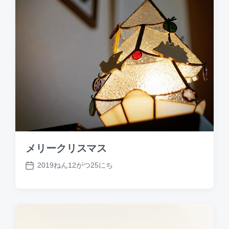
メリークリスマス
2019ねん12がつ25にち
P
o
s
t
d
a