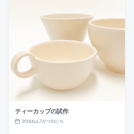
t
e
ティーカップの試作
2016ねん7がつ31にち
P
o