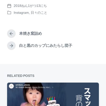
hr
nt
a
有
2018ねん1がつ13にち
e
er
c
P
Instagram
,
日々のこと
o
a
e
e
P
s
o
d
st
b
t
s
d
s
o
t
a
本焼き窯詰め
e
P
o
t
d
r
e
k
i
e
白と黒のカップにみたらし団子
N
n
v
e
i
x
o
t
u
p
s
o
p
RELATED POSTS
s
o
t
s
:
t
: