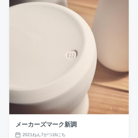
d
a
t
e
メーカーズマーク新調
2021ねん7がつ16にち
P