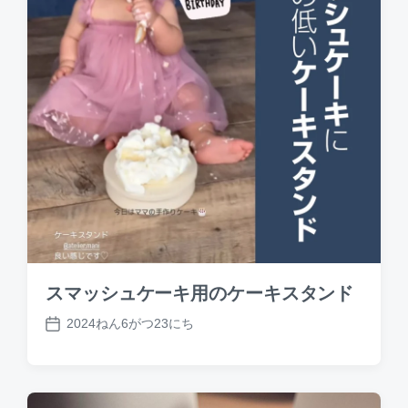
スマッシュケーキ用のケーキスタンド
2024ねん6がつ23にち
P
o
s
t