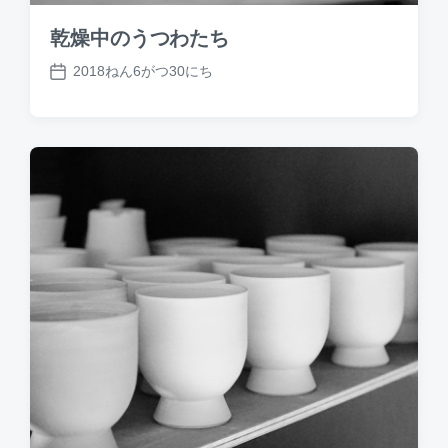
乾燥中のうつわたち
2018ねん6がつ30にち
P
o
s
t
d
a
t
e