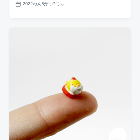
2022ねん8がつ7にち
P
o
s
t
d
a
t
e