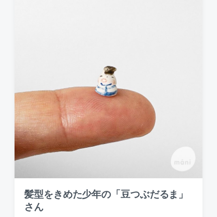
a
t
e
髪型をきめた少年の「豆つぶだるま」
さん