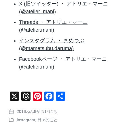
X (旧ツイッター) ・ アトリエ・マーニ
(@atelier_mani)
Threads ・ アトリエ・マーニ
(@atelier.mani)
インスタグラム ・ まめつぶ
(@mametsubu.daruma)
Facebookページ ・ アトリエ・マーニ
(@atelier.mani)
X
T
Pi
F
共
hr
nt
a
有
2016ねん8がつ14にち
e
er
c
P
Instagram
,
日々のこと
o
a
e
e
P
s
o