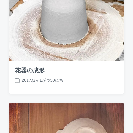
花器の成形
2017ねん1がつ30にち
P
o
s
t
d
a
t
e