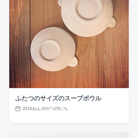
ふたつのサイズのスープボウル
2016ねん10がつ29にち
P
o
s
t
d