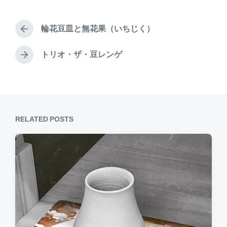
d
st
b
t
s
d
s
o
t
a
輪花豆皿と無花果（いちじく）
e
P
o
t
d
r
e
k
i
e
トリオ・ザ・豆レンゲ
N
n
v
e
i
x
o
t
u
p
s
o
p
RELATED POSTS
s
o
t
s
:
t
: